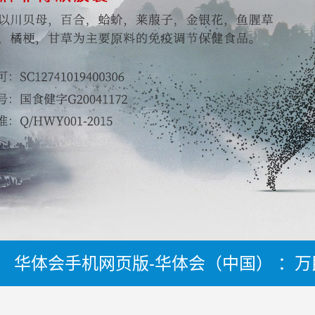
华体会手机网页版-华体会（中国） ：