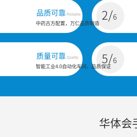
品质可靠
Reliable
中药古方配置，万仁品质制造
质量可靠
Quality
智能工业4.0自动化车间，品质保证
华体会