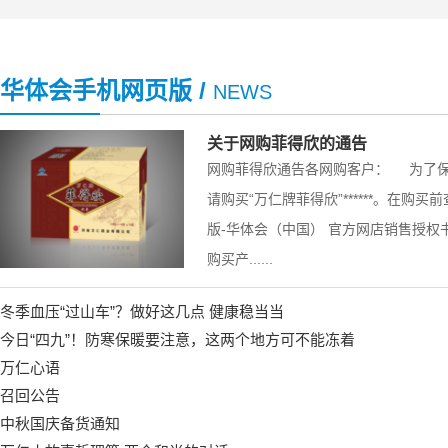
华体会手机网页版 /
NEWS
关于网购菲得欣的通告
网购菲得欣通告各网购客户： 为了
请购买“万仁牌菲得欣”******。在购
版-华体会（中国） 官方网店销售授权
购买产......
冬季血压“过山车”？做好这几点 健康稳当当
今日“四九”！防寒保暖要注意，这两个地方可不能冻着
万仁心语
召回公告
中秋国庆备货通知