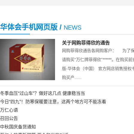
华体会手机网页版 /
NEWS
关于网购菲得欣的通告
网购菲得欣通告各网购客户： 为了
请购买“万仁牌菲得欣”******。在购
版-华体会（中国） 官方网店销售授权
购买产......
冬季血压“过山车”？做好这几点 健康稳当当
今日“四九”！防寒保暖要注意，这两个地方可不能冻着
万仁心语
召回公告
中秋国庆备货通知