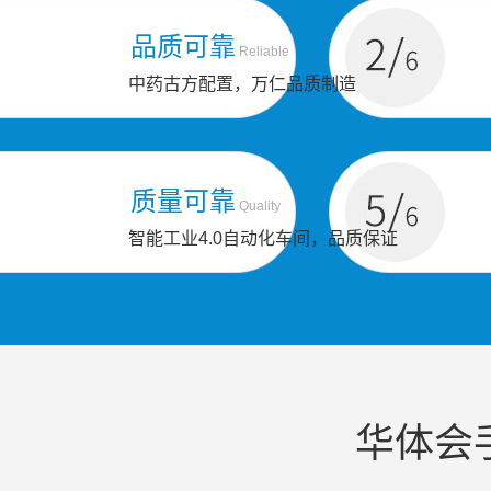
品质可靠
Reliable
中药古方配置，万仁品质制造
质量可靠
Quality
智能工业4.0自动化车间，品质保证
华体会