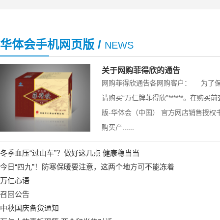
华体会手机网页版 /
NEWS
关于网购菲得欣的通告
网购菲得欣通告各网购客户： 为了
请购买“万仁牌菲得欣”******。在购
版-华体会（中国） 官方网店销售授权
购买产......
冬季血压“过山车”？做好这几点 健康稳当当
今日“四九”！防寒保暖要注意，这两个地方可不能冻着
万仁心语
召回公告
中秋国庆备货通知