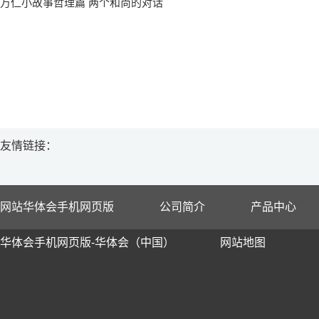
万仁小故事哲理篇 两个和尚的对话
友情链接：
网站华体会手机网页版
公司简介
产品中心
华体会手机网页版-华体会（中国）
网站地图