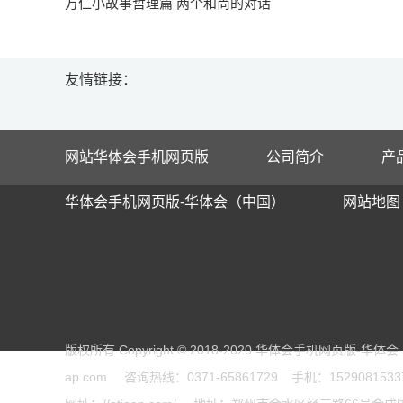
万仁小故事哲理篇 两个和尚的对话
友情链接：
网站华体会手机网页版
公司简介
产
华体会手机网页版-华体会（中国）
网站地图
版权所有 Copyright © 2018-2020 华体会手机网页版-华
ap.com
咨询热线：0371-65861729
手机：15290815337