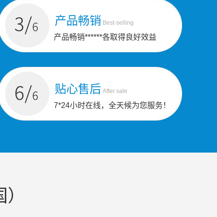
产品畅销
Best-selling
产品畅销******各取得良好效益
贴心售后
After sale
7*24小时在线，全天候为您服务！
国）