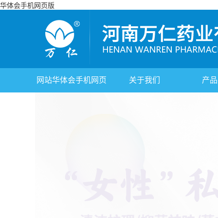
华体会手机网页版
网站华体会手机网页
关于我们
产品
版