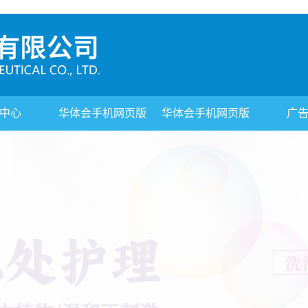
中心
华体会手机网页版
华体会手机网页版
广