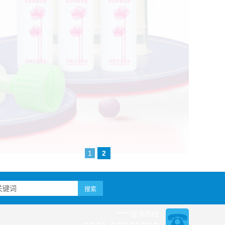
1
2
******咨询热线