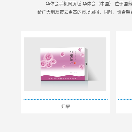
华体会手机网页版-华体会（中国） 位于国务
给广大朋友带去更高的市场回报，同时，也希望更
妇康