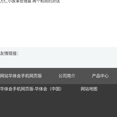
万仁小故事哲理篇 两个和尚的对话
友情链接：
网站华体会手机网页版
公司简介
产品中心
华体会手机网页版-华体会（中国）
网站地图